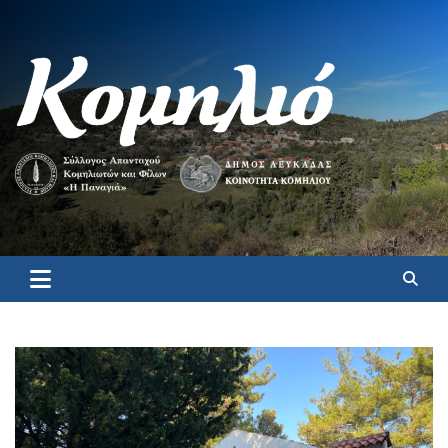
Κομηλιό
Επίσημη ιστοσελίδα για το Κομηλιό Λευκάδας