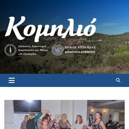
Κομηλιό
Επίσημη ιστοσελίδα για το Κομηλιό Λευκάδας