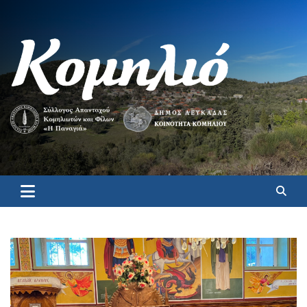
Κομηλιό
Επίσημη ιστοσελίδα για το Κομηλιό Λευκάδας