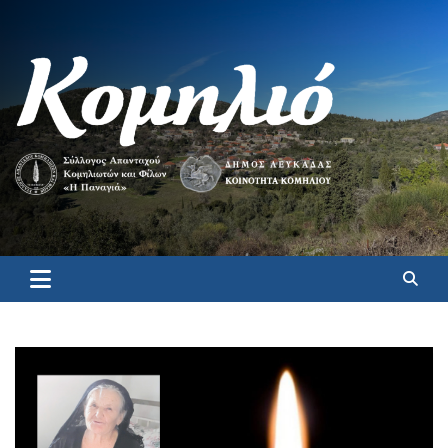
Κομηλιό
Επίσημη ιστοσελίδα για το Κομηλιό Λευκάδας