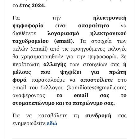
το
έτος 2024.
Για την
ηλεκτρονική
ψηφοφορία
είναι
απαραίτητο
να
διαθέτετε
λογαριασμό ηλεκτρονικού
ταχυδρομείου (email).
Τα στοιχεία των
μελών (email) από τις προηγούμενες εκλογές
θα χρησιμοποιηθούν για την ψηφοφορία.
Σε
περίπτωση
αλλαγής
των στοιχείων σας
ή
μέλους που ψηφίζει για πρώτη
φορά
παρακαλούμε να
αποστείλετε
στο
email του Συλλόγου (komiliotes@gmail.com)
αναφέροντας
το email σας το
ονοματεπώνυμο και το πατρώνυμο σας.
Για να καταβάλετε τη
συνδρομή
σας
ενημερωθείτε
εδώ