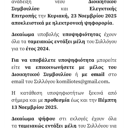
ανάδειξη νέου
Δ
ιοικητικού
Συμβουλίου
και
Ελεγκτικής
Επιτροπής
την
Κυριακή, 23 Νοεμβρίου 2025
αποκλειστικά με ηλεκτρονική ψηφορορία
.
Δικαίωμα
υποβολής
υποψηφιότητας
έχουν
όλα τα
ταμειακώς εντάξει μέλη
του Συλλόγου
για το
έτος 2024
.
Για να υποβάλετε υποψηφιότητα
μπορείτε
είτε
να επικοινωνήσετε με μέλος του
Διοικητικού Συμβουλίου
ή
με email
στο
email του Συλλόγου komiliotes@gmail.com
.
Η κατάθεση υποψηφιοτήτων ξεκινά από
σήμερα και με
προθεσμία
έως και την
Πέμπτη
13 Νοεμβρίου 2025
.
Δικαίωμα ψήφου
στι εκλογές έχουν όλα
τα
ταμειακώς εντάξει μέλη
του Συλλόγου για