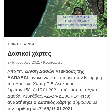
ΚΟΙΝΌΤΗΤΑ
ΝΈΑ
Δασικοί χάρτες
27 Ιανουαρίου, 2021
Κομηλιώτες
Από την
Δ/νση Δασών Λευκάδας της
ΑΔΠΔΕ&Ι
ανακοινώνεται ότι μετά την θεώρηση
του Δασικού Χάρτη Π.Ε. Λευκάδας
(αρ.πρωτ.5616/13.01.2021 απόφαση του Δ/ντή
Δασών Λευκάδας, ΑΔΑ: ΨΔΞ8ΟΡ1Φ-Ν38
)
αναρτήθηκε ο Δασικός Χάρτης
σύμφωνα με
την
αριθ.πρωτ.7169/15.01.2021