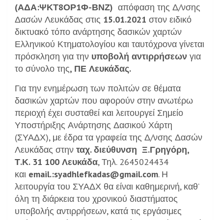
(ΑΔΑ:ΨΚΤ8ΟΡ1Φ-ΒΝΖ)
απόφαση της Δ/νσης
Δασών Λευκάδας στις
15.01.2021
στον ειδικό
δικτυακό τόπο ανάρτησης δασικών χαρτών
Ελληνικού Κτηματολογίου και ταυτόχρονα γίνεται
πρόσκληση για την
υποβολή αντιρρήσεων
για
το σύνολο της
, ΠΕ Λευκάδας.
Για την ενημέρωση των πολιτών σε θέματα
δασικών χαρτών που αφορούν στην ανωτέρω
περιοχή έχει συσταθεί και λειτουργεί Σημείο
Υποστήριξης Ανάρτησης Δασικού Χάρτη
(ΣΥΑΔΧ), με έδρα τα γραφεία της Δ/νσης Δασών
Λευκάδας στην
ταχ. διεύθυνση Ξ.Γρηγόρη,
Τ.Κ. 31 100 Λευκάδα
, Τηλ. 2645024434
και
email.:syadhlefkadas@gmail.com
. Η
λειτουργία του ΣΥΑΔΧ θα είναι καθημερινή, καθ’
όλη τη διάρκεια του χρονικού διαστήματος
υποβολής αντιρρήσεων, κατά τις εργάσιμες